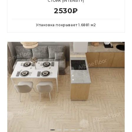
СТОИК (INTENSITY)
2530
₽
Упаковка покрывает
1.6881
м
2