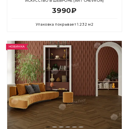
ИСКУССТВО В ШЕВРОНЕ (ART CHEVRON)
3990
₽
Упаковка покрывает
1.232
м
2
НОВИНКА