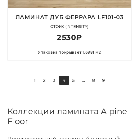
ЛАМИНАТ ДУБ ФЕРРАРА LF101-03
СТОИК (INTENSITY)
2530
₽
Упаковка покрывает
1.6881
м
2
1
2
3
4
5
...
8
9
Коллекции ламината Alpine
Floor
Привлекательный, элегантный и прочный —