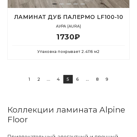
ЛАМИНАТ ДУБ ПАЛЕРМО LF100-10
АУРА (AURA)
1730
₽
Упаковка покрывает
2.4116
м
2
1
2
...
4
5
6
...
8
9
Коллекции ламината Alpine
Floor
Привлекательный, элегантный и прочный —