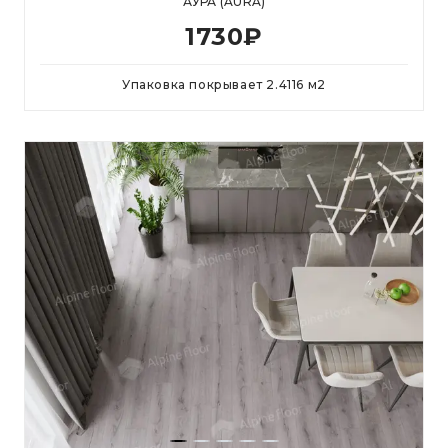
АУРА (AURA)
1730
₽
Упаковка покрывает
2.4116
м
2