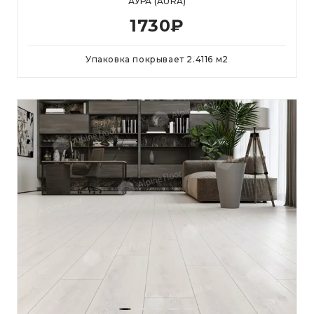
АУРА (AURA)
1730
₽
Упаковка покрывает
2.4116
м
2