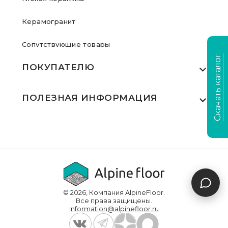
Керамогранит
Сопутствующие товары
Скачать каталог
ПОКУПАТЕЛЮ
Где купить
ПОЛЕЗНАЯ ИНФОРМАЦИЯ
Акции
Статьи
Сертификаты
Видеообзоры
Выполненные проекты
Для дилеров
Доставка и оплата
© 2026, Компания AlpineFloor.
Инструкции по укладке
Все права защищены.
Information@alpinefloor.ru
О компании
Часто задаваемые вопросы