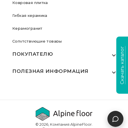
Ковровая плитка
Гибкая керамика
Керамогранит
Сопутствующие товары
Скачать каталог
ПОКУПАТЕЛЮ
Где купить
ПОЛЕЗНАЯ ИНФОРМАЦИЯ
Акции
Статьи
Сертификаты
Видеообзоры
Выполненные проекты
Для дилеров
Доставка и оплата
© 2026, Компания AlpineFloor.
Инструкции по укладке