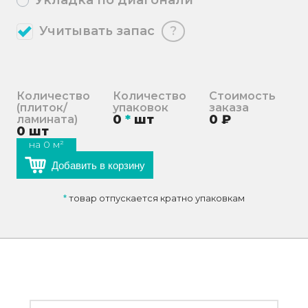
Укладка по диагонали
Учитывать запас
?
Количество
Количество
Стоимость
(плиток/
упаковок
заказа
0
*
шт
0
₽
ламината)
0
шт
на
0
м²
Добавить в корзину
*
товар отпускается кратно упаковкам