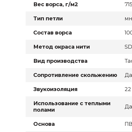
Вес ворса, г/м2
71
Тип петли
мн
Состав ворса
10
Метод окраса нити
SD
Вид производства
Та
Сопротивление скольжению
Д
Звукоизоляция
22
Использование с теплыми
Д
полами
Основа
ПВ