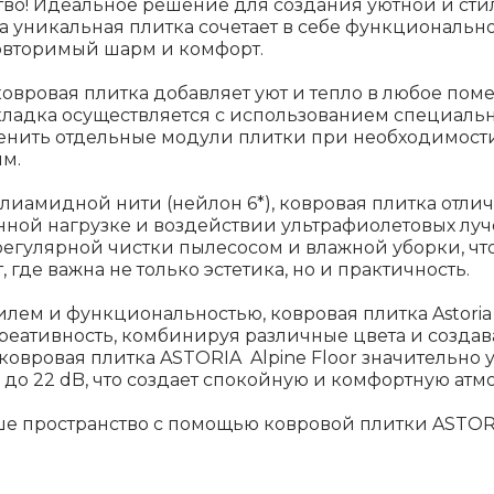
тво! Идеальное решение для создания уютной и ст
 Эта уникальная плитка сочетает в себе функциональ
овторимый шарм и комфорт.
ковровая плитка добавляет уют и тепло в любое пом
ладка осуществляется с использованием специально
менить отдельные модули плитки при необходимост
м.
лиамидной нити (нейлон 6*), ковровая плитка отл
нной нагрузке и воздействии ультрафиолетовых луч
егулярной чистки пылесосом и влажной уборки, что
где важна не только эстетика, но и практичность.
лем и функциональностью, ковровая плитка Astoria
креативность, комбинируя различные цвета и созда
 ковровая плитка ASTORIA Alpine Floor значительно
о 22 dB, что создает спокойную и комфортную атмо
е пространство с помощью ковровой плитки ASTORIA