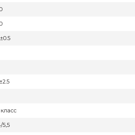
0
0
0±0.5
±2.5
 класс
/5,5