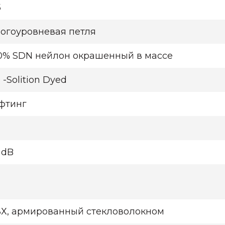
5
огоуровневая петля
0% SDN нейлон окрашенный в массе
 -Solition Dyed
фтинг
а
 dB
а
Х, армированный стекловолокном