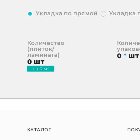
Укладка по прямой
Укладка 
Количество
Количе
(плиток/
упаков
ламината)
0
*
шт
0
шт
на
0
м²
КАТАЛОГ
ПОК