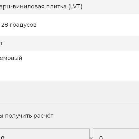
арц-виниловая плитка (LVT)
 28 градусов
т
емовый
ы получить расчёт
х