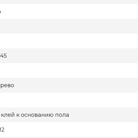
4
245
рево
 клей к основанию пола
М2