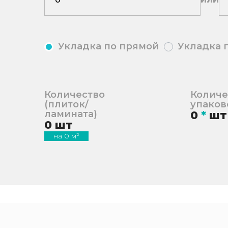
Укладка по прямой
Укладка 
Количество
Количе
(плиток/
упаков
ламината)
0
*
шт
0
шт
на
0
м²