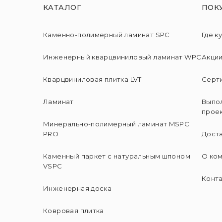
КАТАЛОГ
ПОК
Каменно-полимерный ламинат SPC
Где к
Инженерный кварцвиниловый ламинат WPC
Акци
Кварцвиниловая плитка LVT
Серт
Ламинат
Выпо
прое
Минерально-полимерный ламинат MSPC
PRO
Доста
Каменный паркет с натуральным шпоном
О ко
VSPC
Конт
Инженерная доска
Ковровая плитка