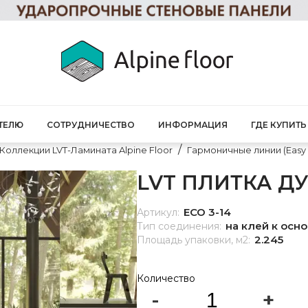
ТЕЛЮ
СОТРУДНИЧЕСТВО
ИНФОРМАЦИЯ
ГДЕ КУПИТЬ
Коллекции LVT-Ламината Alpine Floor
Гармоничные линии (Easy 
LVT ПЛИТКА ДУ
ECO 3-14
Артикул:
на клей к осн
Тип соединения:
2.245
Площадь упаковки, м2:
Количество
-
+