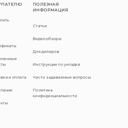
УПАТЕЛЮ
ПОЛЕЗНАЯ
ИНФОРМАЦИЯ
упить
Статьи
и
Видеообзоры
ификаты
Для дилеров
лненные
кты
Инструкции по укладке
вка и оплата
Часто задаваемые вопросы
мпании
Политика
конфиденциальности
акты