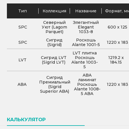
Тип
Коллекция
Название
Формат, м
Северный
Элегантный
SPC
Уют (Lagom
Elegant
600
x
125
Parquet)
1033-8
Сигрид
Роскошь
SPC
1220
x
183
(Sigrid)
Alante 1001-5
LVT плитка
Сигрид LVT
Роскошь
1219.2
x
LVT
(Sigrid LVT)
Alante 1003-
184.15
5
ABA
Сигрид
ламинат
Премиальный
ABA
Роскошь
1220
x
183
(Sigrid
Alante 1008-
Superior ABA)
5 ABA
КАЛЬКУЛЯТОР