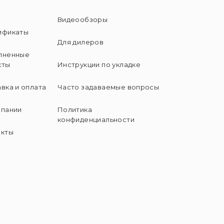
и
Видеообзоры
ификаты
Для дилеров
лненные
кты
Инструкции по укладке
вка и оплата
Часто задаваемые вопросы
мпании
Политика
конфиденциальности
акты