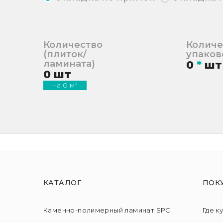
Количество
Количе
(плиток/
упаков
ламината)
0
*
шт
0
шт
на
0
м²
КАТАЛОГ
ПОК
Каменно-полимерный ламинат SPC
Где к