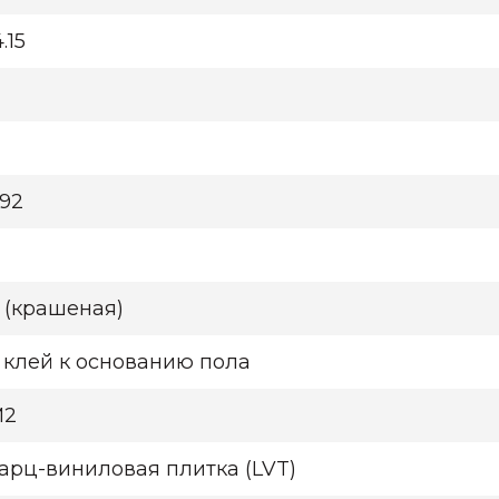
.15
592
 (крашеная)
 клей к основанию пола
М2
арц-виниловая плитка (LVT)