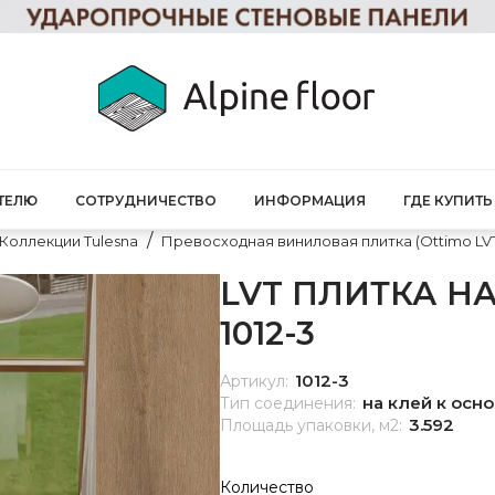
ТЕЛЮ
СОТРУДНИЧЕСТВО
ИНФОРМАЦИЯ
ГДЕ КУПИТЬ
Коллекции Tulesna
Превосходная виниловая плитка (Ottimo LV
LVT ПЛИТКА НА
1012-3
1012-3
Артикул:
на клей к осн
Тип соединения:
3.592
Площадь упаковки, м2:
Количество