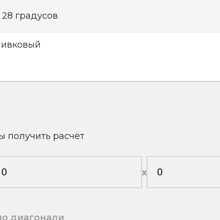
 28 градусов
ивковый
ы получить расчёт
х
по диагонали