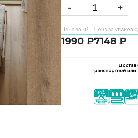
-
+
Цена за м²
Цена за упаковк
1990
₽
7148
₽
Доставк
транспортной или 