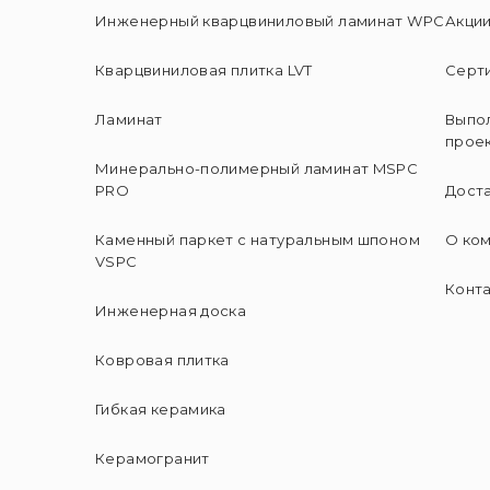
Инженерный кварцвиниловый ламинат WPC
Акци
Кварцвиниловая плитка LVT
Серт
Ламинат
Выпо
прое
Минерально-полимерный ламинат MSPC
PRO
Доста
Каменный паркет с натуральным шпоном
О ко
VSPC
Конт
Инженерная доска
Ковровая плитка
Гибкая керамика
Керамогранит