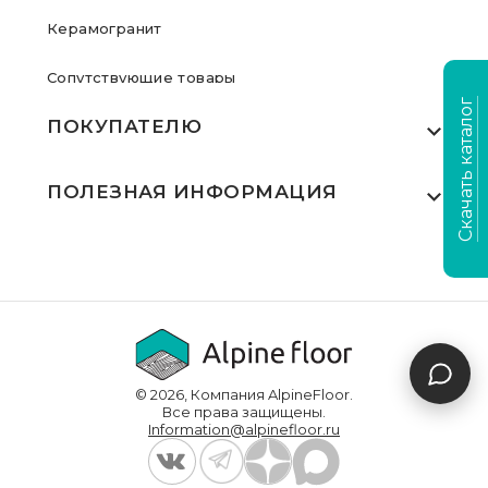
Керамогранит
Сопутствующие товары
Скачать каталог
ПОКУПАТЕЛЮ
Где купить
ПОЛЕЗНАЯ ИНФОРМАЦИЯ
Акции
Статьи
Сертификаты
Видеообзоры
Выполненные проекты
Для дилеров
Доставка и оплата
© 2026, Компания AlpineFloor.
Инструкции по укладке
Все права защищены.
Information@alpinefloor.ru
О компании
Часто задаваемые вопросы
Контакты