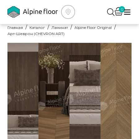
0
Главная
Каталог
Ламинат
Alpine Floor Original
Арт-Шеврон (CHEVRON ART)