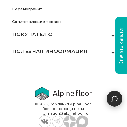
Керамогранит
Сопутствующие товары
Скачать каталог
ПОКУПАТЕЛЮ
Где купить
ПОЛЕЗНАЯ ИНФОРМАЦИЯ
Акции
Статьи
Сертификаты
Видеообзоры
Выполненные проекты
Для дилеров
Доставка и оплата
© 2026, Компания AlpineFloor.
Инструкции по укладке
Все права защищены.
Information@alpinefloor.ru
О компании
Часто задаваемые вопросы
Контакты