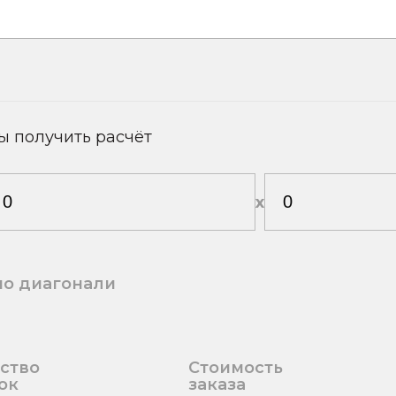
ы получить расчёт
х
по диагонали
ство
Стоимость
ок
заказа