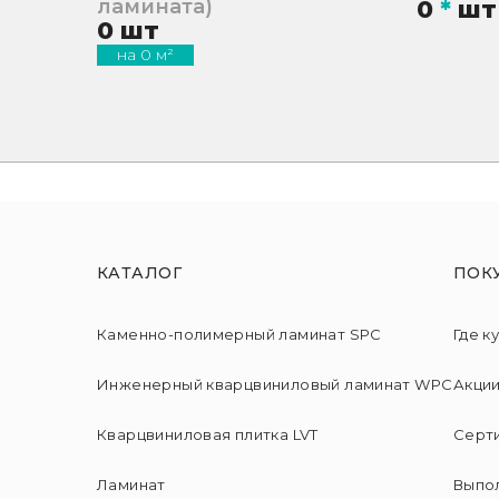
ламината)
0
*
шт
0
шт
на
0
м²
КАТАЛОГ
ПОК
Каменно-полимерный ламинат SPC
Где к
Инженерный кварцвиниловый ламинат WPC
Акци
Кварцвиниловая плитка LVT
Серт
Ламинат
Выпо