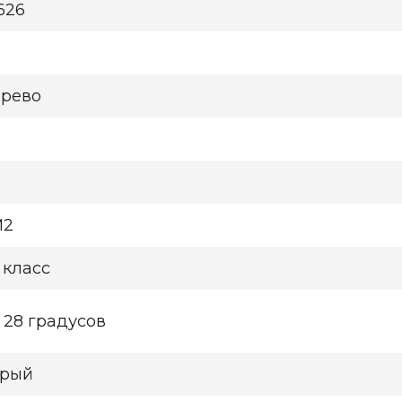
6626
рево
М2
 класс
 28 градусов
рый