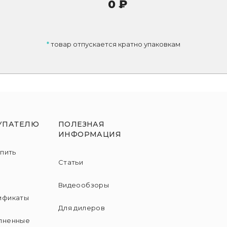
0
₽
*
товар отпускается кратно упаковкам
УПАТЕЛЮ
ПОЛЕЗНАЯ
ИНФОРМАЦИЯ
упить
Статьи
и
Видеообзоры
ификаты
Для дилеров
лненные