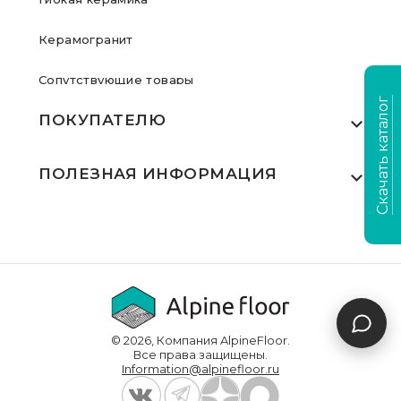
Керамогранит
Сопутствующие товары
Скачать каталог
ПОКУПАТЕЛЮ
Где купить
ПОЛЕЗНАЯ ИНФОРМАЦИЯ
Акции
Статьи
Сертификаты
Видеообзоры
Выполненные проекты
Для дилеров
Доставка и оплата
© 2026, Компания AlpineFloor.
Инструкции по укладке
Все права защищены.
Information@alpinefloor.ru
О компании
Часто задаваемые вопросы