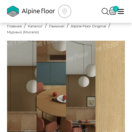
0
Главная
Каталог
Ламинат
Alpine Floor Original
Мурано (Murano)