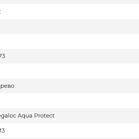
2
973
рево
galoc Aqua Protect
M3