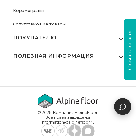
Керамогранит
Сопутствующие товары
Скачать каталог
ПОКУПАТЕЛЮ
Где купить
ПОЛЕЗНАЯ ИНФОРМАЦИЯ
Акции
Статьи
Сертификаты
Видеообзоры
Выполненные проекты
Для дилеров
Доставка и оплата
© 2026, Компания AlpineFloor.
Инструкции по укладке
Все права защищены.
Information@alpinefloor.ru
О компании
Часто задаваемые вопросы