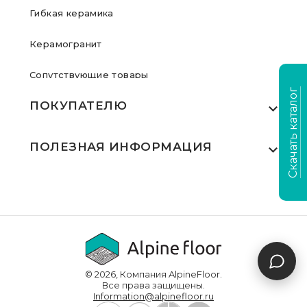
Гибкая керамика
Керамогранит
Сопутствующие товары
Скачать каталог
ПОКУПАТЕЛЮ
Где купить
ПОЛЕЗНАЯ ИНФОРМАЦИЯ
Акции
Статьи
Сертификаты
Видеообзоры
Выполненные проекты
Для дилеров
Доставка и оплата
© 2026, Компания AlpineFloor.
Инструкции по укладке
Все права защищены.
Information@alpinefloor.ru
О компании