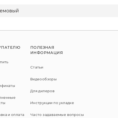
емовый
УПАТЕЛЮ
ПОЛЕЗНАЯ
ИНФОРМАЦИЯ
упить
Статьи
и
Видеообзоры
ификаты
Для дилеров
лненные
кты
Инструкции по укладке
вка и оплата
Часто задаваемые вопросы