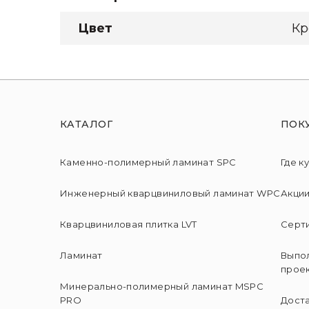
Цвет
Кр
КАТАЛОГ
ПОК
Каменно-полимерный ламинат SPC
Где к
Инженерный кварцвиниловый ламинат WPC
Акци
Кварцвиниловая плитка LVT
Серт
Ламинат
Выпо
прое
Минерально-полимерный ламинат MSPC
PRO
Доста