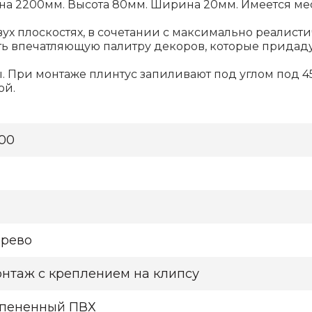
а 2200мм. Высота 80мм. Ширина 20мм. Имеется мест
ух плоскостях, в сочетании с максимально реалис
ть впечатляющую палитру декоров, которые придад
ы
. При монтаже плинтус запиливают под углом под 45
ой.
00
рево
нтаж с креплением на клипсу
пененный ПВХ