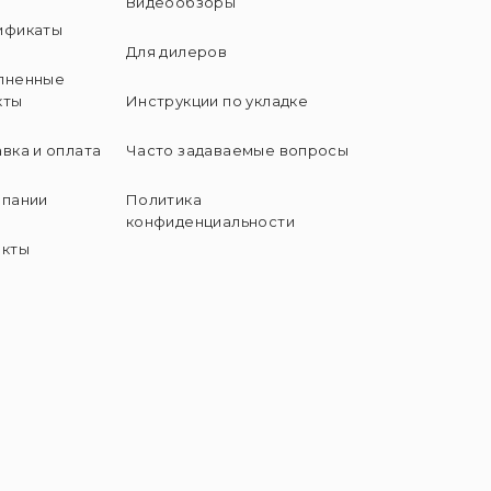
Видеообзоры
ификаты
Для дилеров
лненные
кты
Инструкции по укладке
вка и оплата
Часто задаваемые вопросы
мпании
Политика
конфиденциальности
акты