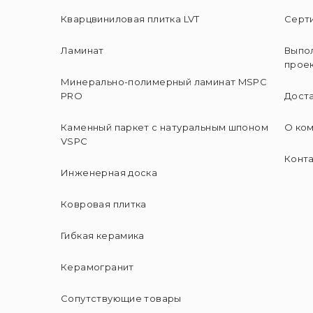
Кварцвиниловая плитка LVT
Серт
Ламинат
Выпо
прое
Минерально-полимерный ламинат MSPC
PRO
Доста
Каменный паркет с натуральным шпоном
О ко
VSPC
Конт
Инженерная доска
Ковровая плитка
Гибкая керамика
Керамогранит
Сопутствующие товары