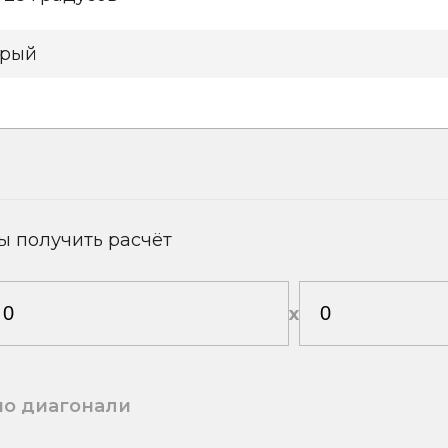
рый
ы получить расчёт
х
по диагонали