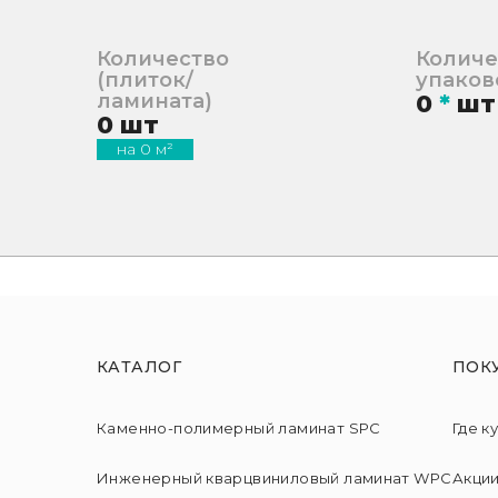
Количество
Количе
(плиток/
упаков
ламината)
0
*
шт
0
шт
на
0
м²
КАТАЛОГ
ПОК
Каменно-полимерный ламинат SPC
Где к
Инженерный кварцвиниловый ламинат WPC
Акци