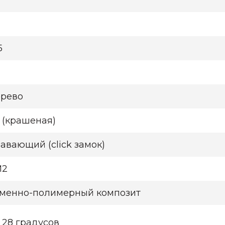
5
рево
 (крашеная)
авающий (click замок)
М2
менно-полимерный композит
 28 градусов