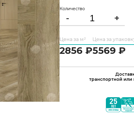
Количество
-
+
Цена за м²
Цена за упаковк
2856
₽
5569
₽
Доставк
транспортной или 