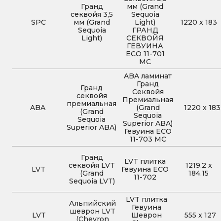
Гранд
мм (Grand
секвойя 3,5
Sequoia
SPC
мм (Grand
Light)
1220
x
183
Sequoia
ГРАНД
Light)
СЕКВОЙЯ
ГЕВУИНА
ЕСО 11-701
MC
ABA ламинат
Гранд
Гранд
Секвойя
секвойя
Премиальная
премиальная
ABA
(Grand
1220
x
183
(Grand
Sequoia
Sequoia
Superior ABA)
Superior ABA)
Гевуина ECO
11-703 MC
Гранд
LVT плитка
секвойя LVT
1219.2
x
LVT
Гевуина ECO
(Grand
184.15
11-702
Sequoia LVT)
LVT плитка
Альпийский
Гевуина
шеврон LVT
LVT
Шеврон
555
x
127
(Chevron