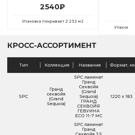
SEQ
2540
₽
Упаковка покрывает
2.232
м
2
Упаковка
КРОСС-АССОРТИМЕНТ
Тип
Коллекция
Название
Формат, м
SPC ламинат
Гранд
Секвойя
Гранд
(Grand
секвойя
SPC
Sequoia)
1220
x
183
(Grand
ГРАНД
Sequoia)
СЕКВОЙЯ
ГЕВУИНА
ECO 11-7 MC
SPC ламинат
Гранд
Секвойя 3,5