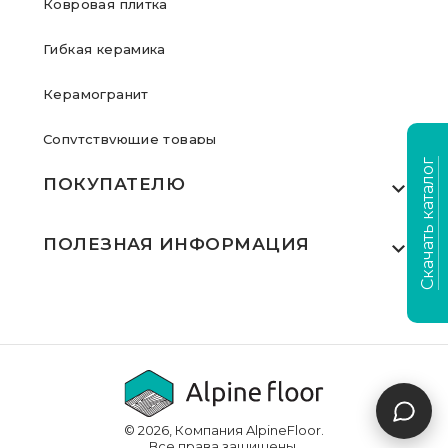
Ковровая плитка
Гибкая керамика
Керамогранит
Сопутствующие товары
Скачать каталог
ПОКУПАТЕЛЮ
Где купить
ПОЛЕЗНАЯ ИНФОРМАЦИЯ
Акции
Статьи
Сертификаты
Видеообзоры
Выполненные проекты
Для дилеров
Доставка и оплата
© 2026, Компания AlpineFloor.
Инструкции по укладке
Все права защищены.