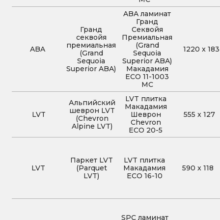
ABA ламинат
Гранд
Гранд
Секвойя
секвойя
Премиальная
премиальная
(Grand
ABA
1220
x
183
(Grand
Sequoia
Sequoia
Superior ABA)
Superior ABA)
Макадамия
ECO 11-1003
MC
LVT плитка
Альпийский
Макадамия
шеврон LVT
LVT
Шеврон
555
x
127
(Chevron
Chevron
Alpine LVT)
ECO 20-5
Паркет LVT
LVT плитка
LVT
(Parquet
Макадамия
590
x
118
LVT)
ECO 16-10
SPC ламинат