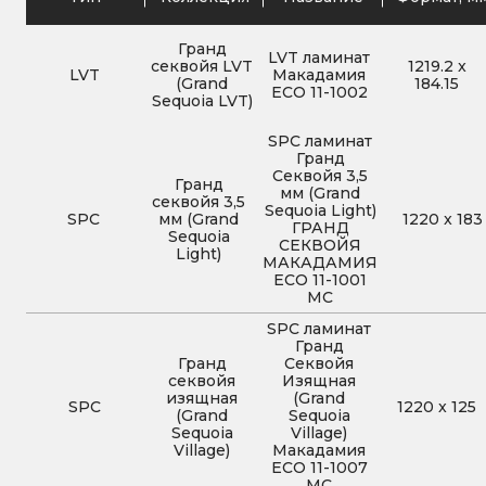
Гранд
LVT ламинат
секвойя LVT
1219.2
x
LVT
Макадамия
(Grand
184.15
ECO 11-1002
Sequoia LVT)
SPC ламинат
Гранд
Секвойя 3,5
Гранд
мм (Grand
секвойя 3,5
Sequoia Light)
SPC
мм (Grand
1220
x
183
ГРАНД
Sequoia
СЕКВОЙЯ
Light)
МАКАДАМИЯ
ЕСО 11-1001
MC
SPC ламинат
Гранд
Гранд
Секвойя
секвойя
Изящная
изящная
(Grand
SPC
1220
x
125
(Grand
Sequoia
Sequoia
Village)
Village)
Макадамия
ECO 11-1007
MC