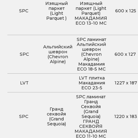
Изящный
Изящный
паркет
паркет (Light
SPC
600
x
125
(Light
Parquet)
Parquet )
МАКАДАМИЯ
ЕСО 13-10 MC
SPC ламинат
Альпийский
Альпийский
шеврон
шеврон
SPC
(Chevron
600
x
127
(Chevron
Alpine)
Alpine)
Макадамия
ECO 18-5 MC
LVT плитка
LVT
Макадамия
1227
x
187
ECO 23-5
SPC ламинат
Гранд
Секвойя
Гранд
(Grand
секвойя
SPC
Sequoia)
1220
x
183
(Grand
ГРАНД
Sequoia)
СЕКВОЙЯ
МАКАДАМИЯ
ECO 11-10 MC