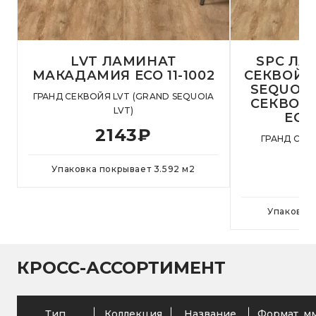
LVT ЛАМИНАТ
SPC ЛА
МАКАДАМИЯ ECO 11-1002
СЕКВОЙЯ 
SEQUOIA
ГРАНД СЕКВОЙЯ LVT (GRAND SEQUOIA
СЕКВОЙ
LVT)
ЕСО 
2143
₽
ГРАНД СЕК
SEQ
Упаковка покрывает
3.592
м
2
Упаковка
КРОСС-АССОРТИМЕНТ
Тип
Коллекция
Название
Формат, м