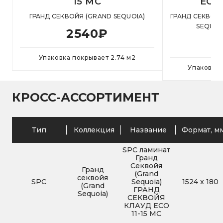
15 MC
ECO 
ГРАНД СЕКВОЙЯ (GRAND SEQUOIA)
ГРАНД СЕКВОЙ
SEQUOI
2540
₽
Упаковка покрывает
2.74
м
2
Упаковка
КРОСС-АССОРТИМЕНТ
Тип
Коллекция
Название
Формат, м
SPC ламинат
Гранд
Секвойя
Гранд
(Grand
секвойя
SPC
Sequoia)
1524
x
180
(Grand
ГРАНД
Sequoia)
СЕКВОЙЯ
КЛАУД ECO
11-15 MC