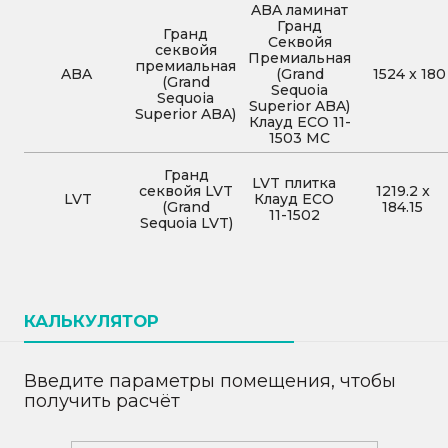
ABA ламинат
Гранд
Гранд
Секвойя
секвойя
Премиальная
премиальная
ABA
(Grand
1524
x
180
(Grand
Sequoia
Sequoia
Superior ABA)
Superior ABA)
Клауд ECO 11-
1503 MC
Гранд
LVT плитка
секвойя LVT
1219.2
x
LVT
Клауд ECO
(Grand
184.15
11-1502
Sequoia LVT)
КАЛЬКУЛЯТОР
Введите параметры помещения, чтобы
получить расчёт