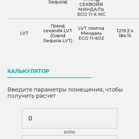
Sequoia)
СЕКВОЙЯ
МИНДАЛЬ
ECO 11-6 MC
Гранд
LVT плитка
секвойя LVT
1219.2
x
LVT
Миндаль
(Grand
184.15
ECO 11-602
Sequoia LVT)
КАЛЬКУЛЯТОР
Введите параметры помещения, чтобы
получить расчёт
или