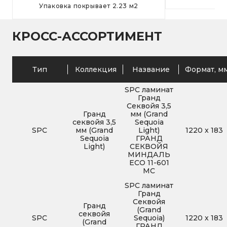
Упаковка покрывает
2.23
м
2
КРОСС-АССОРТИМЕНТ
Тип
Коллекция
Название
Формат, м
SPC ламинат
Гранд
Секвойя 3,5
Гранд
мм (Grand
секвойя 3,5
Sequoia
SPC
мм (Grand
Light)
1220
x
183
Sequoia
ГРАНД
Light)
СЕКВОЙЯ
МИНДАЛЬ
ЕСО 11-601
MC
SPC ламинат
Гранд
Секвойя
Гранд
(Grand
секвойя
SPC
Sequoia)
1220
x
183
(Grand
ГРАНД