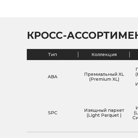
КРОСС-АССОРТИМЕ
Тип
Коллекция
Премиальный XL
(
ABA
(Premium XL)
Изящный паркет
SPC
(
(Light Parquet )
Си