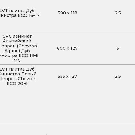
LVT плитка Дуб
590
x
118
2.5
нистра ECO 16-17
SPC ламинат
Альпийский
еврон (Chevron
600
x
127
5
Alpine) Дуб
инистра ECO 18-6
MC
LVT плитка Дуб
Синистра Левый
555
x
127
2.5
Шеврон Chevron
ECO 20-6