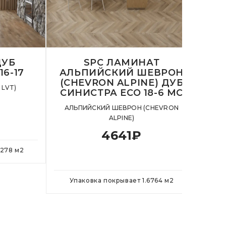
ДУБ
SPC ЛАМИНАТ
16-17
АЛЬПИЙСКИЙ ШЕВРОН
(CHEVRON ALPINE) ДУБ
ШЕ
 LVT)
СИНИСТРА ECO 18-6 MC
АЛЬПИЙСКИЙ ШЕВРОН (CHEVRON
АЛЬП
ALPINE)
4641
₽
2278
м
2
Упаковка покрывает
1.6764
м
2
У