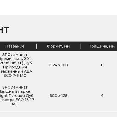
НТ
Название
Формат, мм
Толщина, мм
SPC ламинат
Премиальный XL
Premium XL) Дуб
1524
x
180
8
Природный
Изысканный ABA
ECO 7-6 MC
SPC ламинат
Изящный паркет
Light Parquet) Дуб
600
x
125
4
нистра ЕСО 13-17
MC