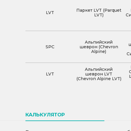
Паркет LVT (Parquet
LVT
LVT)
Си
Альпийский
ш
SPC
шеврон (Chevron
Alpine)
С
Альпийский
LVT
шеврон LVT
(Chevron Alpine LVT)
КАЛЬКУЛЯТОР