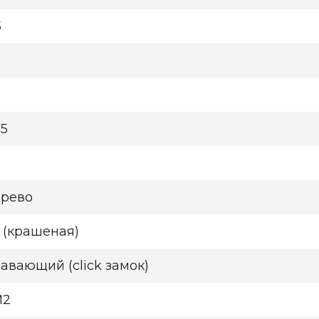
5
75
рево
 (крашеная)
авающий (click замок)
М2