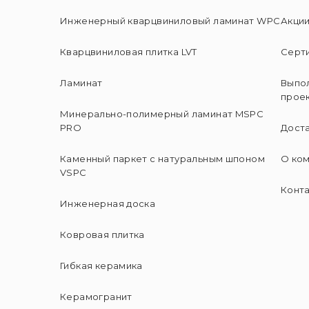
Инженерный кварцвиниловый ламинат WPC
Акци
Кварцвиниловая плитка LVT
Серт
Ламинат
Выпо
прое
Минерально-полимерный ламинат MSPC
PRO
Доста
Каменный паркет с натуральным шпоном
О ко
VSPC
Конт
Инженерная доска
Ковровая плитка
Гибкая керамика
Керамогранит