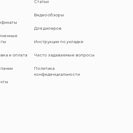
Статьи
и
Видеообзоры
ификаты
Для дилеров
лненные
кты
Инструкции по укладке
вка и оплата
Часто задаваемые вопросы
мпании
Политика
конфиденциальности
акты