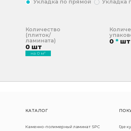
Укладка по прямой
Укладка 
Количество
Количе
(плиток/
упаков
ламината)
0
*
шт
0
шт
на
0
м²
КАТАЛОГ
ПОК
Каменно-полимерный ламинат SPC
Где к