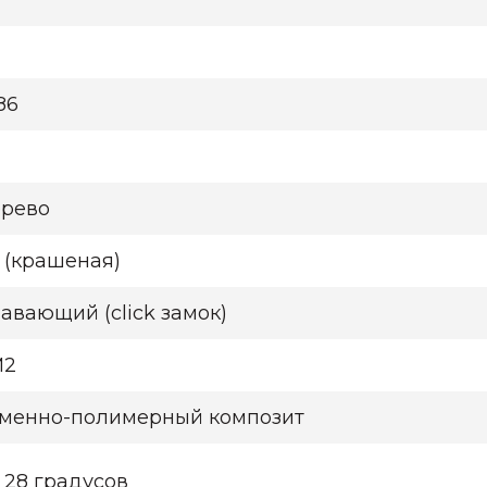
786
рево
 (крашеная)
авающий (click замок)
М2
менно-полимерный композит
 28 градусов