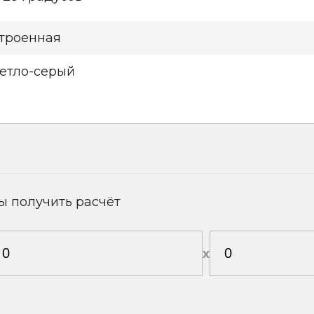
троенная
етло-серый
ы получить расчёт
х