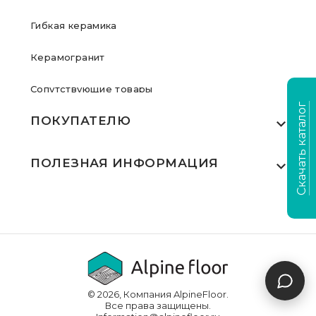
Гибкая керамика
Керамогранит
Сопутствующие товары
Скачать каталог
ПОКУПАТЕЛЮ
Где купить
ПОЛЕЗНАЯ ИНФОРМАЦИЯ
Акции
Статьи
Сертификаты
Видеообзоры
Выполненные проекты
Для дилеров
Доставка и оплата
© 2026, Компания AlpineFloor.
Инструкции по укладке
Все права защищены.