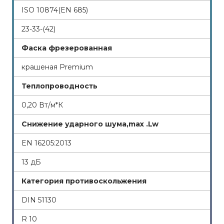
ISO 10874(EN 685)
23-33-(42)
Фаска фрезерованная
крашеная Premium
Теплопроводность
0,20 Вт/м*К
Снижение ударного шума,max .Lw
EN 16205:2013
13 дБ
Категория противоскольжения
DIN 51130
R 10