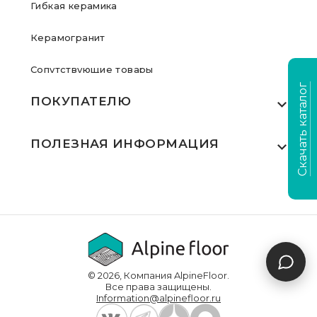
Гибкая керамика
Керамогранит
Сопутствующие товары
Скачать каталог
ПОКУПАТЕЛЮ
Где купить
ПОЛЕЗНАЯ ИНФОРМАЦИЯ
Акции
Статьи
Сертификаты
Видеообзоры
Выполненные проекты
Для дилеров
Доставка и оплата
© 2026, Компания AlpineFloor.
Инструкции по укладке
Все права защищены.
Information@alpinefloor.ru
О компании
Часто задаваемые вопросы