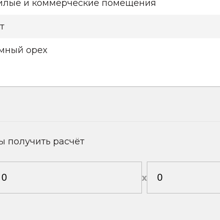
лые и коммерческие помещения
т
мный орех
ы получить расчёт
х