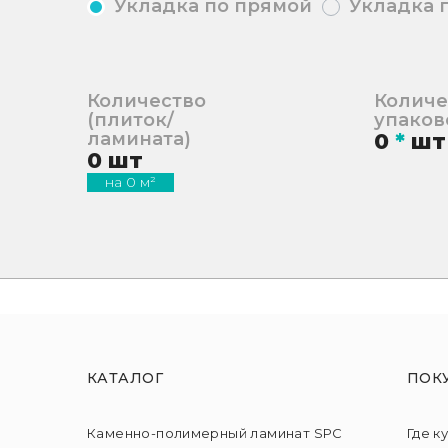
Укладка по прямой
Укладка 
Количество
Количе
(плиток/
упаков
ламината)
0
*
шт
0
шт
на
0
м²
КАТАЛОГ
ПОК
Каменно-полимерный ламинат SPC
Где к