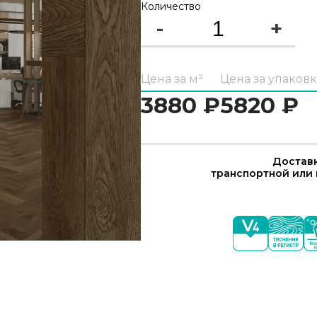
Количество
-
+
Цена за м²
Цена за упаковк
3880
₽
5820
₽
Доставк
транспортной или 