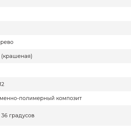
рево
 (крашеная)
М2
менно-полимерный композит
 36 градусов