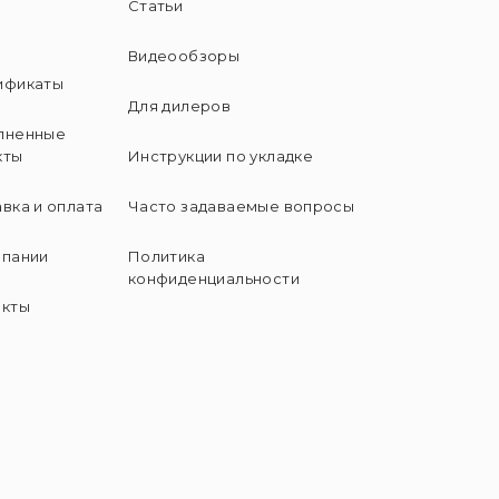
Статьи
и
Видеообзоры
ификаты
Для дилеров
лненные
кты
Инструкции по укладке
вка и оплата
Часто задаваемые вопросы
мпании
Политика
конфиденциальности
акты