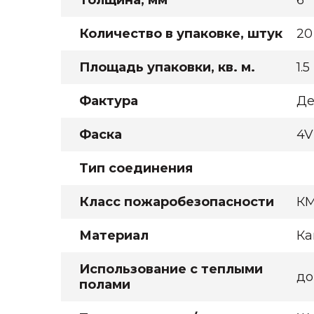
Толщина, мм
6
Количество в упаковке, штук
20
Площадь упаковки, кв. м.
1.5
Фактура
Де
Фаска
4V
Тип соединения
Класс пожаробезопасности
К
Материал
Ка
Использование с теплыми
до
полами