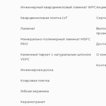
Инженерный кварцвиниловый ламинат WPC
Акци
Кварцвиниловая плитка LVT
Серт
Ламинат
Выпо
прое
Минерально-полимерный ламинат MSPC
PRO
Доста
Каменный паркет с натуральным шпоном
О ко
VSPC
Конт
Инженерная доска
Ковровая плитка
Гибкая керамика
Керамогранит