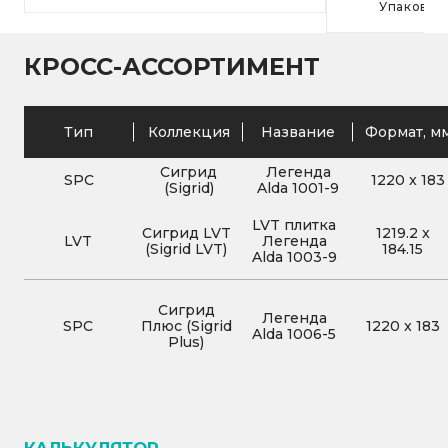
Упаковка
КРОСС-АССОРТИМЕНТ
Тип
Коллекция
Название
Формат, м
Сигрид
Легенда
SPC
1220
x
183
(Sigrid)
Alda 1001-9
LVT плитка
Сигрид LVT
1219.2
x
LVT
Легенда
(Sigrid LVT)
184.15
Alda 1003-9
Сигрид
Легенда
SPC
Плюс (Sigrid
1220
x
183
Alda 1006-5
Plus)