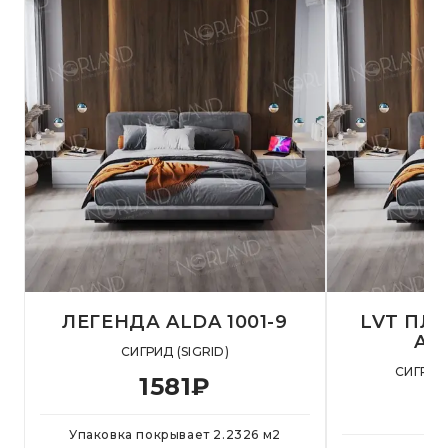
ЛЕГЕНДА ALDA 1001-9
LVT ПЛ
AL
СИГРИД (SIGRID)
СИГРИД 
1581
₽
Упаковка покрывает
2.2326
м
2