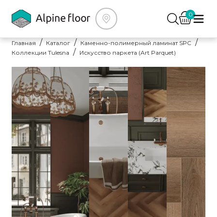
0
Главная
Каталог
Каменно-полимерный ламинат SPC
Коллекции Tulesna
Искусство паркета (Art Parquet)