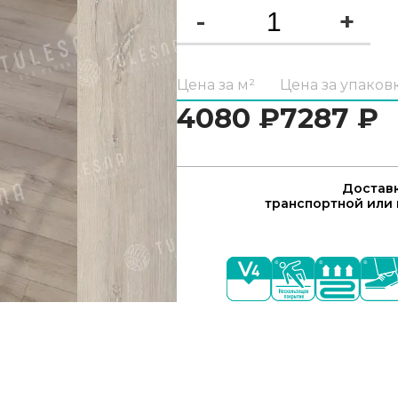
-
+
Цена за м²
Цена за упаков
4080
₽
7287
₽
Доставк
транспортной или 