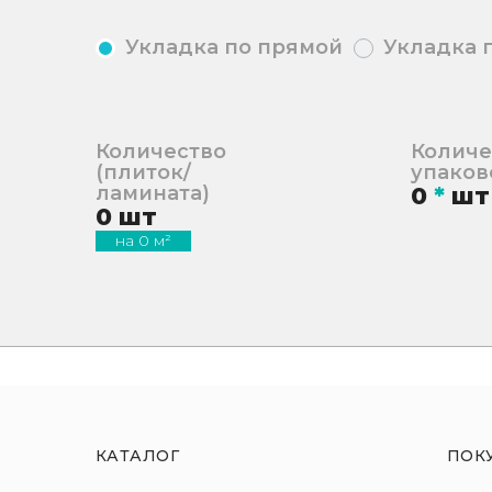
Укладка по прямой
Укладка 
Количество
Количе
(плиток/
упаков
ламината)
0
*
шт
0
шт
на
0
м²
КАТАЛОГ
ПОК