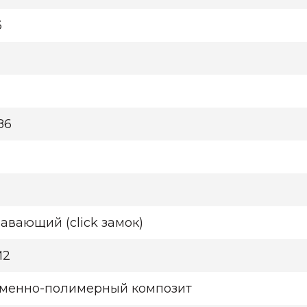
3
786
авающий (click замок)
М2
менно-полимерный композит