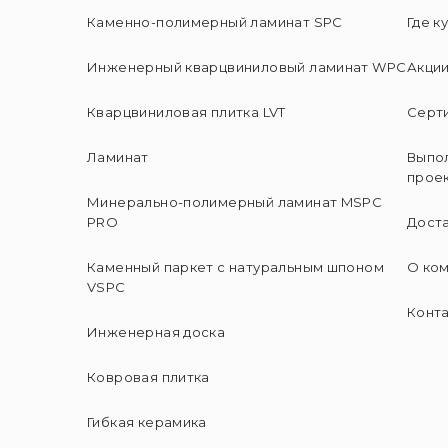
Каменно-полимерный ламинат SPC
Где к
Инженерный кварцвиниловый ламинат WPC
Акци
Кварцвиниловая плитка LVT
Серт
Ламинат
Выпо
прое
Минерально-полимерный ламинат MSPC
PRO
Доста
Каменный паркет с натуральным шпоном
О ко
VSPC
Конт
Инженерная доска
Ковровая плитка
Гибкая керамика