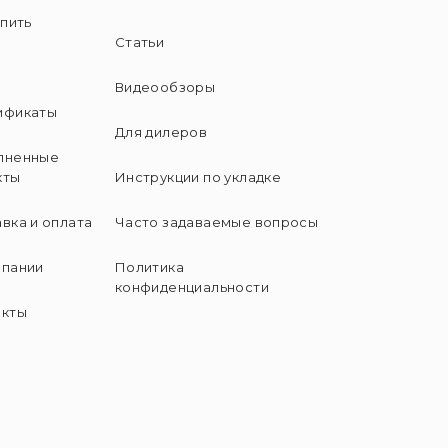
упить
Статьи
и
Видеообзоры
ификаты
Для дилеров
лненные
кты
Инструкции по укладке
вка и оплата
Часто задаваемые вопросы
мпании
Политика
конфиденциальности
акты