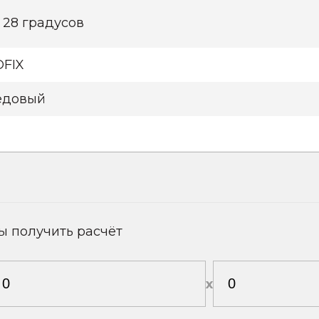
 28 градусов
OFIX
едовый
ы получить расчёт
х