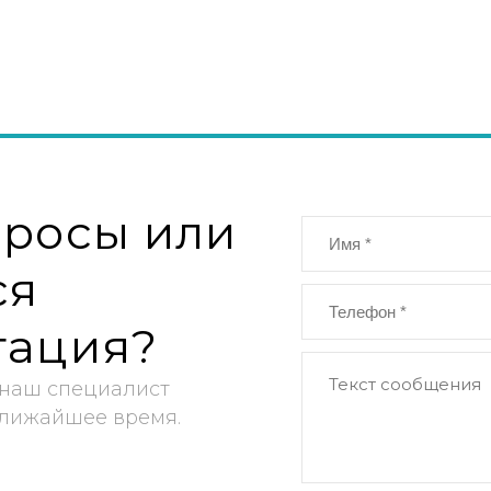
просы или
ся
тация?
 наш специалист
ближайшее время.