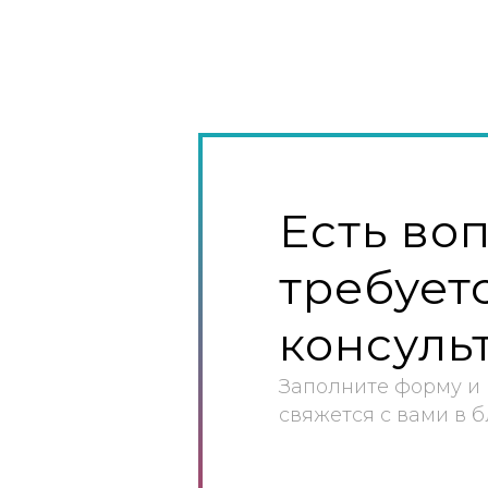
Есть во
требует
консуль
Заполните форму и
свяжется с вами в 