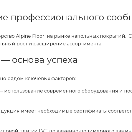
ие профессионального сооб
рство Alpine Floor на рынке напольных покрытий. 
льный рост и расширение ассортимента.
 — основа успеха
ено рядом ключевых факторов:
— использование современного оборудования и по
родукция имеет необходимые сертификаты соответс
иловой плитки LVT до каменно-полимерного ламина