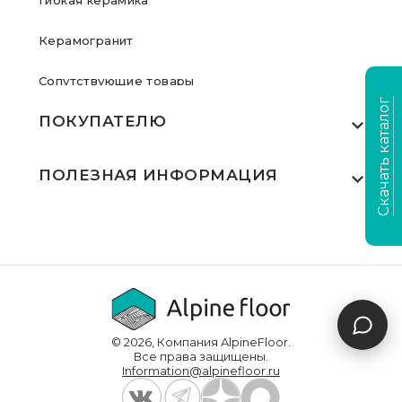
Гибкая керамика
Керамогранит
Сопутствующие товары
Скачать каталог
ПОКУПАТЕЛЮ
Где купить
ПОЛЕЗНАЯ ИНФОРМАЦИЯ
Акции
Статьи
Сертификаты
Видеообзоры
Выполненные проекты
Для дилеров
Доставка и оплата
© 2026, Компания AlpineFloor.
Инструкции по укладке
Все права защищены.
Information@alpinefloor.ru
О компании
Часто задаваемые вопросы