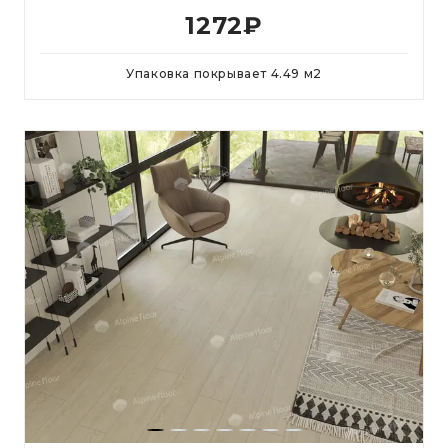
1272
₽
Упаковка покрывает
4.49
м
2