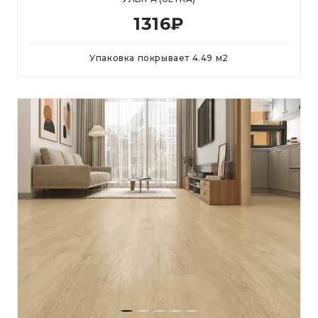
1316
₽
Упаковка покрывает
4.49
м
2