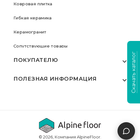
Ковровая плитка
Гибкая керамика
Керамогранит
Сопутствующие товары
Скачать каталог
ПОКУПАТЕЛЮ
Где купить
ПОЛЕЗНАЯ ИНФОРМАЦИЯ
Акции
Статьи
Сертификаты
Видеообзоры
Выполненные проекты
Для дилеров
Доставка и оплата
© 2026, Компания AlpineFloor.
Инструкции по укладке