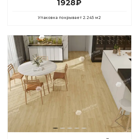
1928
₽
Упаковка покрывает
2.245
м
2