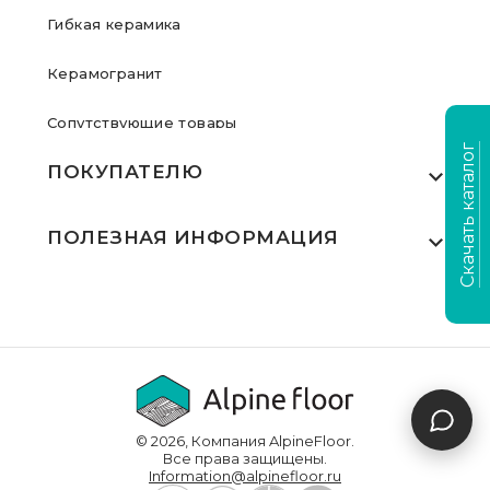
Гибкая керамика
Керамогранит
Сопутствующие товары
Скачать каталог
ПОКУПАТЕЛЮ
Где купить
ПОЛЕЗНАЯ ИНФОРМАЦИЯ
Акции
Статьи
Сертификаты
Видеообзоры
Выполненные проекты
Для дилеров
Доставка и оплата
© 2026, Компания AlpineFloor.
Инструкции по укладке
Все права защищены.
Information@alpinefloor.ru
О компании