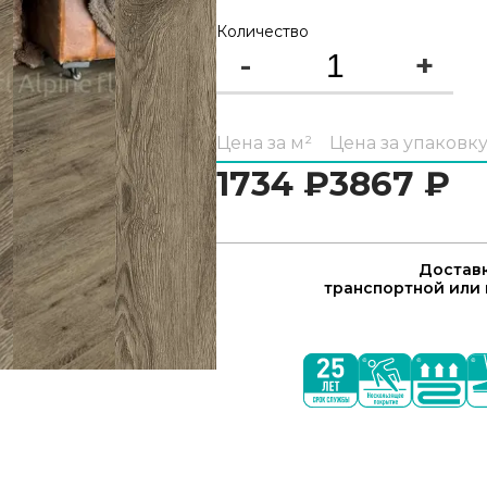
Количество
-
+
Цена за м²
Цена за упаковк
1734
₽
3867
₽
Доставк
транспортной или 