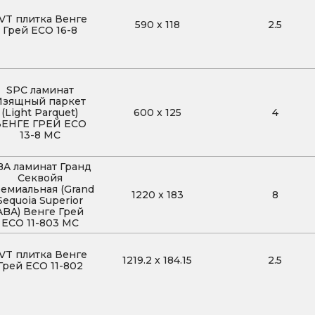
VT плитка Венге
590
x
118
2.5
Грей ECO 16-8
SPC ламинат
Изящный паркет
(Light Parquet)
600
x
125
4
ВЕНГЕ ГРЕЙ ЕСО
13-8 MC
BA ламинат Гранд
Секвойя
емиальная (Grand
1220
x
183
8
Sequoia Superior
ABA) Венге Грей
ECO 11-803 MC
VT плитка Венге
1219.2
x
184.15
2.5
Грей ECO 11-802