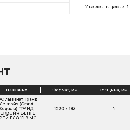
Упаковка покрывает
1
НТ
Название
Формат, мм
Толщина, мм
PC ламинат Гранд
Секвойя (Grand
Sequoia) ГРАНД
1220
x
183
4
СЕКВОЙЯ ВЕНГЕ
РЕЙ ECO 11-8 MC