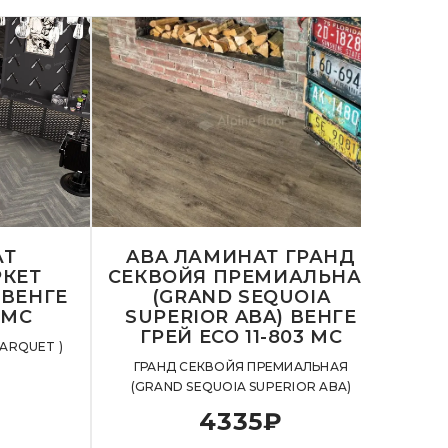
АТ
ABA ЛАМИНАТ ГРАНД
LVT
КЕТ
СЕКВОЙЯ ПРЕМИАЛЬНАЯ
 ВЕНГЕ
(GRAND SEQUOIA
ГРАН
 MC
SUPERIOR ABA) ВЕНГЕ
ГРЕЙ ECO 11-803 MC
PARQUET )
ГРАНД СЕКВОЙЯ ПРЕМИАЛЬНАЯ
(GRAND SEQUOIA SUPERIOR ABA)
4335
₽