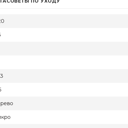
ТА
СОВЕТЫ ПО УХОДУ
20
3
23
5
рево
кро