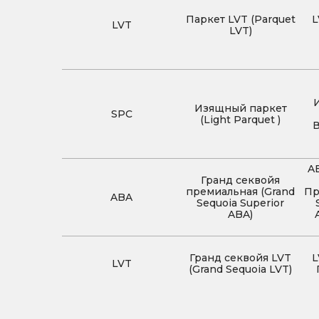
Паркет LVT (Parquet
L
LVT
LVT)
Изящный паркет
SPC
(Light Parquet )
A
Гранд секвойя
премиальная (Grand
Пр
ABA
Sequoia Superior
ABA)
Гранд секвойя LVT
L
LVT
(Grand Sequoia LVT)