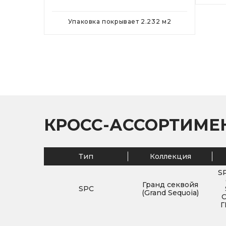
Упаковка покрывает
2.232
м
2
КРОСС-АССОРТИМЕ
Тип
Коллекция
S
Гранд секвойя
SPC
(Grand Sequoia)
Г