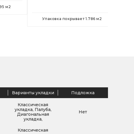
У
.95
м
2
Упаковка покрывает
1.786
м
2
Варианты укладки
Подложка
Классическая
укладка, Палуба,
Нет
Диагональная
укладка,
Классическая