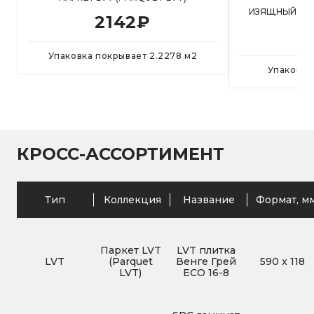
ИЗЯЩНЫЙ ПАР
2142
₽
Упаковка покрывает
2.2278
м
2
Упаковка
КРОСС-АССОРТИМЕНТ
Тип
Коллекция
Название
Формат, м
Паркет LVT
LVT плитка
LVT
(Parquet
Венге Грей
590
x
118
LVT)
ECO 16-8