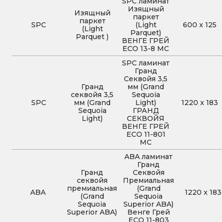
SPC ламинат
Изящный
Изящный
паркет
паркет
SPC
(Light
600
x
125
(Light
Parquet)
Parquet )
ВЕНГЕ ГРЕЙ
ЕСО 13-8 MC
SPC ламинат
Гранд
Секвойя 3,5
Гранд
мм (Grand
секвойя 3,5
Sequoia
SPC
мм (Grand
Light)
1220
x
183
Sequoia
ГРАНД
Light)
СЕКВОЙЯ
ВЕНГЕ ГРЕЙ
ЕСО 11-801
MC
ABA ламинат
Гранд
Гранд
Секвойя
секвойя
Премиальная
премиальная
(Grand
ABA
1220
x
183
(Grand
Sequoia
Sequoia
Superior ABA)
Superior ABA)
Венге Грей
ECO 11-803