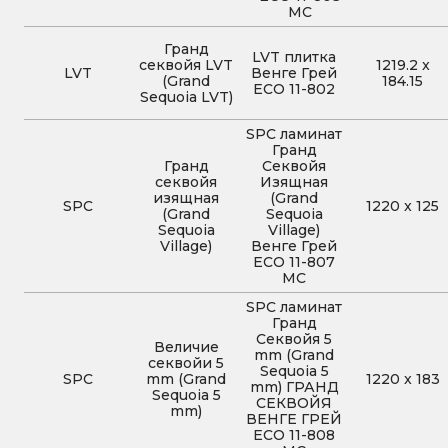
MC
Гранд
LVT плитка
секвойя LVT
1219.2
x
LVT
Венге Грей
(Grand
184.15
ECO 11-802
Sequoia LVT)
SPC ламинат
Гранд
Гранд
Секвойя
секвойя
Изящная
изящная
(Grand
SPC
1220
x
125
(Grand
Sequoia
Sequoia
Village)
Village)
Венге Грей
ECO 11-807
MC
SPC ламинат
Гранд
Секвойя 5
Величие
mm (Grand
секвойи 5
Sequoia 5
SPC
mm (Grand
1220
x
183
mm) ГРАНД
Sequoia 5
СЕКВОЙЯ
mm)
ВЕНГЕ ГРЕЙ
ECO 11-808