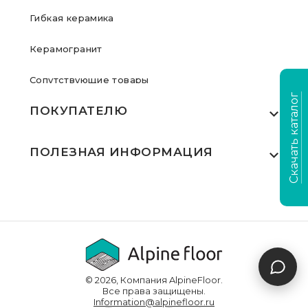
Гибкая керамика
Керамогранит
Сопутствующие товары
Скачать каталог
ПОКУПАТЕЛЮ
Где купить
ПОЛЕЗНАЯ ИНФОРМАЦИЯ
Акции
Статьи
Сертификаты
Видеообзоры
Выполненные проекты
Для дилеров
Доставка и оплата
© 2026, Компания AlpineFloor.
Инструкции по укладке
Все права защищены.
Information@alpinefloor.ru
О компании