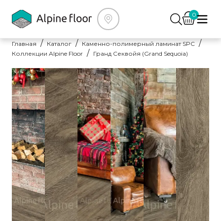
0
Главная
Каталог
Каменно-полимерный ламинат SPC
Коллекции Alpine Floor
Гранд Секвойя (Grand Sequoia)