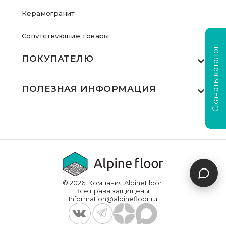
Керамогранит
Сопутствующие товары
Скачать каталог
ПОКУПАТЕЛЮ
Где купить
ПОЛЕЗНАЯ ИНФОРМАЦИЯ
Акции
Статьи
Сертификаты
Видеообзоры
Выполненные проекты
Для дилеров
Доставка и оплата
© 2026, Компания AlpineFloor.
Инструкции по укладке
Все права защищены.
Information@alpinefloor.ru
О компании
Часто задаваемые вопросы
Контакты