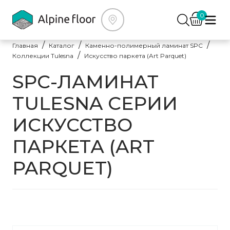
0
Главная
Каталог
Каменно-полимерный ламинат SPC
Коллекции Tulesna
Искусство паркета (Art Parquet)
SPC-ЛАМИНАТ
TULESNA СЕРИИ
ИСКУССТВО
ПАРКЕТА (ART
PARQUET)