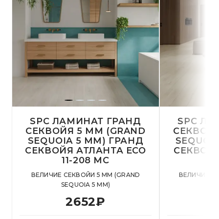
SPC ЛАМИНАТ ГРАНД
SPC ЛА
СЕКВОЙЯ 5 MM (GRAND
СЕКВОЙЯ
SEQUOIA 5 MM) ГРАНД
SEQUOIA
СЕКВОЙЯ АТЛАНТА ECO
СЕКВОЙ
11-208 MC
1
ВЕЛИЧИЕ СЕКВОЙИ 5 MM (GRAND
ВЕЛИЧИЕ С
SEQUOIA 5 MM)
SE
2652
₽