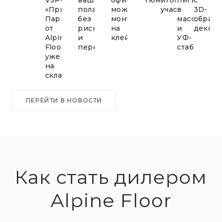
«Приоритет
пола
можно
участия
в
3D-
Паркет»
без
монтировать
массе
образ
от
рисков
на
и
декор
Alpine
и
клей
УФ-
Floor
переплат!
стабильнос
уже
на
складе!
ПЕРЕЙТИ В НОВОСТИ
Как стать дилером
Alpine Floor