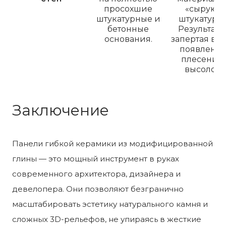
просохшие
«сырую»
штукатурные и
штукатурку
бетонные
Результат 
основания.
запертая вла
появлени
плесени и
высолов.
Заключение
Панели гибкой керамики из модифицированной
глины — это мощный инструмент в руках
современного архитектора, дизайнера и
девелопера. Они позволяют безгранично
масштабировать эстетику натурального камня и
сложных 3D-рельефов, не упираясь в жесткие