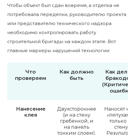
Чтобы объект был сдан вовремя, а отделка не
потребовала переделки, руководителю проекта
или представителю технического надзора
необходимо контролировать работу
строительной бригады на каждом этапе. Вот
главные маркеры нарушений технологии:
Что
Как должно
Как делаю
проверяем
быть
бракодел
(Критическ
ошибка)
Нанесение
Двухстороннее
Наносят кл
клея
(и на стену
«ляпухами
гребенкой, и
только на
на панель
стену.
тонким слоем).
Результат 