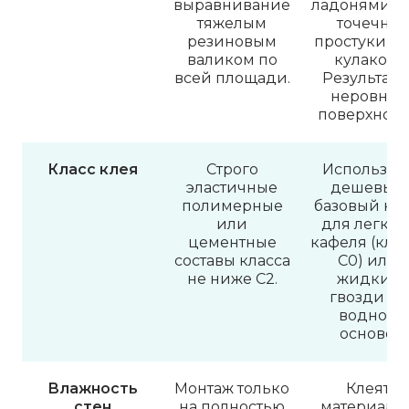
выравнивание
ладонями и
тяжелым
точечно
резиновым
простукива
валиком по
кулаком.
всей площади.
Результат 
неровная
поверхност
Класс клея
Строго
Использую
эластичные
дешевый
полимерные
базовый кл
или
для легког
цементные
кафеля (кла
составы класса
С0) или
не ниже C2.
жидкие
гвозди на
водной
основе.
Влажность
Монтаж только
Клеят
стен
на полностью
материал н