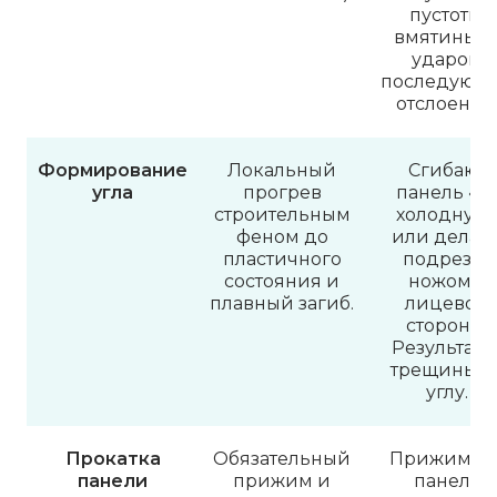
пустоты,
вмятины о
ударов,
последующ
отслоение
Формирование
Локальный
Сгибают
угла
прогрев
панель «н
строительным
холодную
феном до
или делаю
пластичного
подрезку
состояния и
ножом с
плавный загиб.
лицевой
стороны.
Результат 
трещины н
углу.
Прокатка
Обязательный
Прижимаю
панели
прижим и
панель