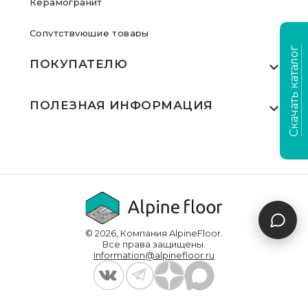
Керамогранит
Сопутствующие товары
Скачать каталог
ПОКУПАТЕЛЮ
Где купить
ПОЛЕЗНАЯ ИНФОРМАЦИЯ
Акции
Статьи
Сертификаты
Видеообзоры
Выполненные проекты
Для дилеров
Доставка и оплата
© 2026, Компания AlpineFloor.
Инструкции по укладке
Все права защищены.
Information@alpinefloor.ru
О компании
Часто задаваемые вопросы
Контакты
Политика конфиденциальности