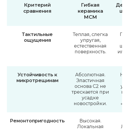
Критерий
Гибкая
Деко
сравнения
керамика
шту
MCM
Тактильные
Теплая, слегка
Про
ощущения
упругая,
естественная
шер
поверхность.
или 
Устойчивость к
Абсолютная.
Низ
микротрещинам
Эластичная
ма
основа C2 не
уса
трескается при
шт
усадке
новостройки.
«па
Ремонтопригодность
Высокая.
С
Локальная
Ло