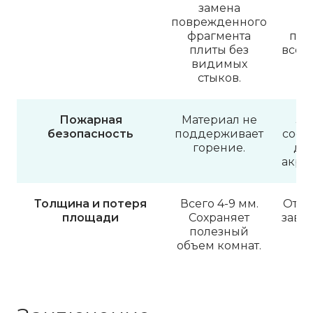
замена
п
поврежденного
(«
фрагмента
пра
плиты без
всегд
видимых
стыков.
Пожарная
Материал не
За
безопасность
поддерживает
соста
горение.
до
акрил
Толщина и потеря
Всего 4-9 мм.
От 3 
площади
Сохраняет
зави
полезный
г
объем комнат.
ре