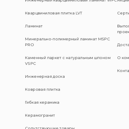
Кварцвиниловая плитка LVT
Серт
Ламинат
Выпо
прое
Минерально-полимерный ламинат MSPC
PRO
Доста
Каменный паркет с натуральным шпоном
О ко
VSPC
Конт
Инженерная доска
Ковровая плитка
Гибкая керамика
Керамогранит
Сопутствующие товары