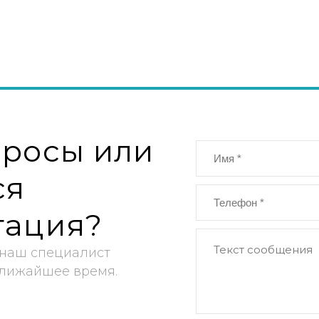
просы или
ся
тация?
 наш специалист
ближайшее время.