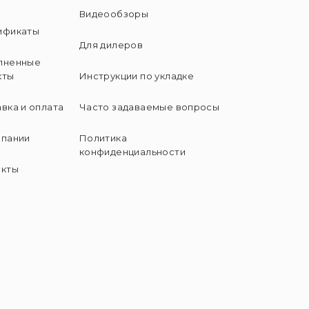
Видеообзоры
ификаты
Для дилеров
лненные
кты
Инструкции по укладке
вка и оплата
Часто задаваемые вопросы
мпании
Политика
конфиденциальности
акты