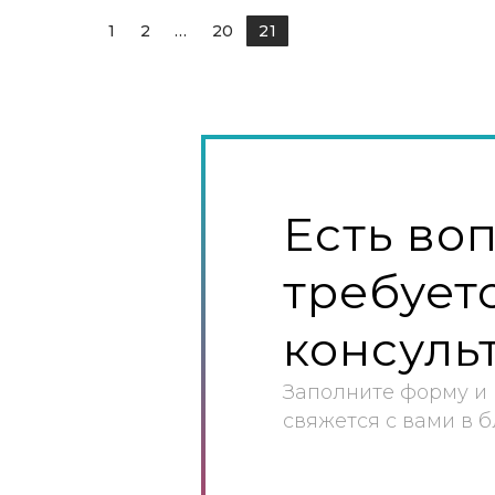
1
2
...
20
21
Есть во
требует
консуль
Заполните форму и
свяжется с вами в 