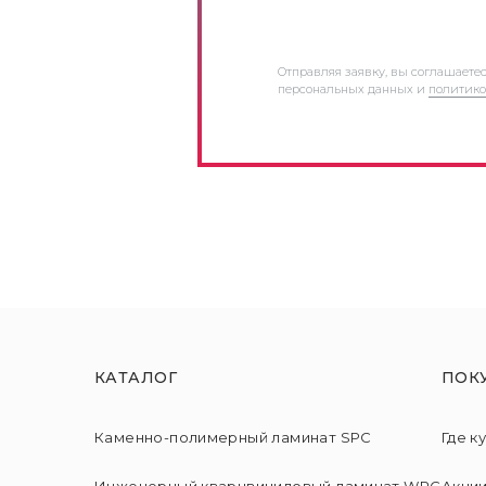
Отправляя заявку, вы соглашаете
персональных данных и
политико
КАТАЛОГ
ПОК
Каменно-полимерный ламинат SPC
Где к
Инженерный кварцвиниловый ламинат WPC
Акци