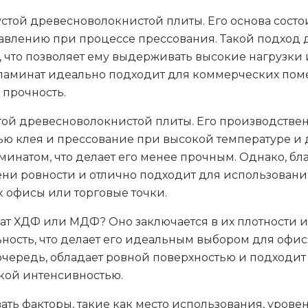
стой древесноволокнистой плиты. Его основа состо
авлению при процессе прессования. Такой подход 
, что позволяет ему выдерживать высокие нагрузк
 ламинат идеально подходит для коммерческих пом
 прочность.
ой древесноволокнистой плиты. Его производствен
ю клея и прессование при высокой температуре и 
минатом, что делает его менее прочным. Однако, бл
пени ровности и отлично подходит для использова
к офисы или торговые точки.
нат ХДФ или МДФ? Оно заключается в их плотности и
ьность, что делает его идеальным выбором для оф
 очередь, обладает ровной поверхностью и подходи
кой интенсивностью.
ть факторы, такие как место использования, урове