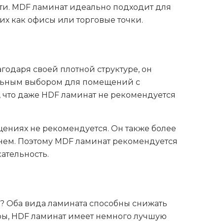
сти. MDF ламинат идеально подходит для
х как офисы или торговые точки.
годаря своей плотной структуре, он
еальным выбором для помещений с
 что даже HDF ламинат не рекомендуется
щениях не рекомендуется. Он также более
енем. Поэтому MDF ламинат рекомендуется
ательность.
? Оба вида ламината способны снижать
уры, HDF ламинат имеет немного лучшую