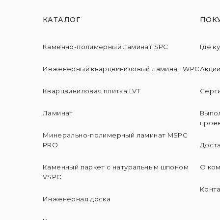
КАТАЛОГ
ПОК
Каменно-полимерный ламинат SPC
Где к
Инженерный кварцвиниловый ламинат WPC
Акци
Кварцвиниловая плитка LVT
Серт
Ламинат
Выпо
прое
Минерально-полимерный ламинат MSPC
PRO
Доста
Каменный паркет с натуральным шпоном
О ко
VSPC
Конт
Инженерная доска