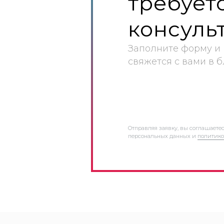
требует
консуль
Заполните форму и
свяжется с вами в 
Отправляя заявку, вы соглашаете
персональных данных и
политико