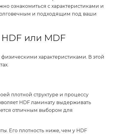
ажно ознакомиться с характеристиками и
 долговечным и подходящим под ваши
е HDF или MDF
и физическими характеристиками. В этой
ах.
оей плотной структуре и процессу
озволяет HDF ламинату выдерживать
яется отличным выбором для
ы. Его плотность ниже, чем у HDF