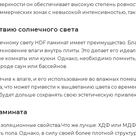
оверхности он обеспечивает высокую степень ровно
мерческих зонах с невысокой интенсивностью, таки
ствию солнечного света
ечному свету HDF ламинат имеет преимущество. Бла
никновение влаги внутрь плиты. Это делает его ид
е комнаты или кухни. Однако, необходимо помнить,
вроде саун или бассейнов.
йчив к влаге, и его использование во влажных поме
, что может привести к выцветанию цвета со врем
 будет дольше сохранять свою эстетическую привлек
амината
золяционные свойства.Что же лучше: ХДФ или МДФ
 пола. Однако, в силу своей более плотной структ