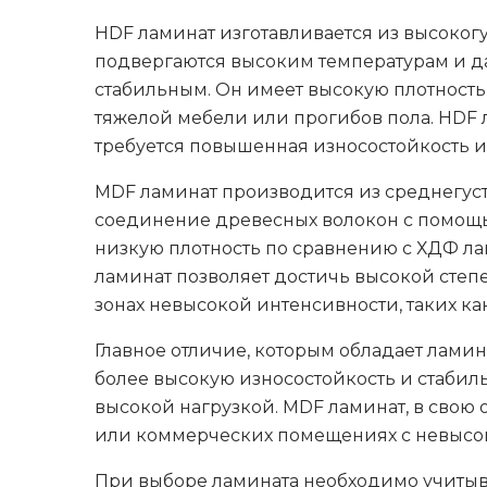
HDF ламинат изготавливается из высокогу
подвергаются высоким температурам и д
стабильным. Он имеет высокую плотность
тяжелой мебели или прогибов пола. HDF
требуется повышенная износостойкость и
MDF ламинат производится из среднегуст
соединение древесных волокон с помощь
низкую плотность по сравнению с ХДФ ла
ламинат позволяет достичь высокой сте
зонах невысокой интенсивности, таких ка
Главное отличие, которым обладает лами
более высокую износостойкость и стабил
высокой нагрузкой. MDF ламинат, в свою
или коммерческих помещениях с невысо
При выборе ламината необходимо учитыва