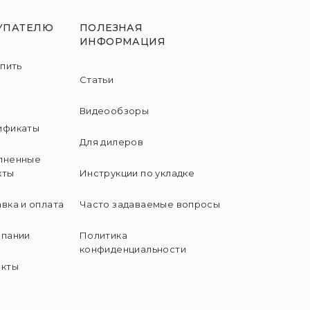
УПАТЕЛЮ
ПОЛЕЗНАЯ
ИНФОРМАЦИЯ
упить
Статьи
и
Видеообзоры
ификаты
Для дилеров
лненные
кты
Инструкции по укладке
вка и оплата
Часто задаваемые вопросы
мпании
Политика
конфиденциальности
акты