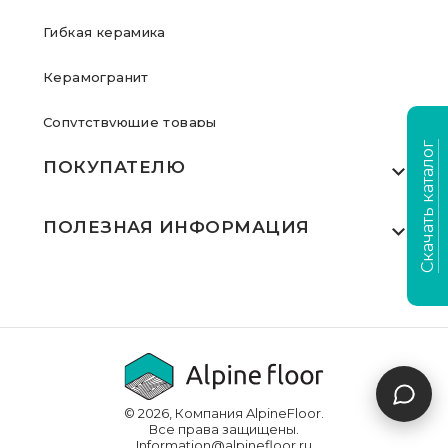
Гибкая керамика
Керамогранит
Сопутствующие товары
Скачать каталог
ПОКУПАТЕЛЮ
Где купить
ПОЛЕЗНАЯ ИНФОРМАЦИЯ
Акции
Статьи
Сертификаты
Видеообзоры
Выполненные проекты
Для дилеров
Доставка и оплата
© 2026, Компания AlpineFloor.
Инструкции по укладке
Все права защищены.
Information@alpinefloor.ru
О компании