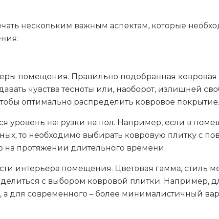
вечать нескольким важным аспектам, которые необх
ния:
змеры помещения. Правильно подобранная ковровая
здавать чувства тесноты или, наоборот, излишней св
тобы оптимально распределить ковровое покрытие
я уровень нагрузки на пол. Например, если в пом
ых, то необходимо выбирать ковровую плитку с по
о на протяжении длительного времени.
сти интерьера помещения. Цветовая гамма, стиль ме
еделиться с выбором ковровой плитки. Например, д
, а для современного – более минималистичный вар